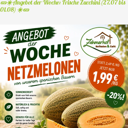
🥒☀️ Angebot der Woche: Frische Zucchini (27.07 bis
01.08) ☀️🥒