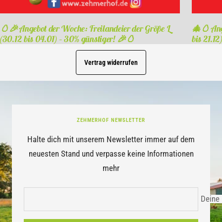
🥚🎉 Angebot der Woche: Freilandeier der Größe L
🎄🥚 Ang
(30.12 bis 04.01) – 30% günstiger! 🎉🥚
bis 21.1
Vertrag widerrufen
ZEHMERHOF NEWSLETTER
Halte dich mit unserem Newsletter immer auf dem
neuesten Stand und verpasse keine Informationen
mehr
Deine 